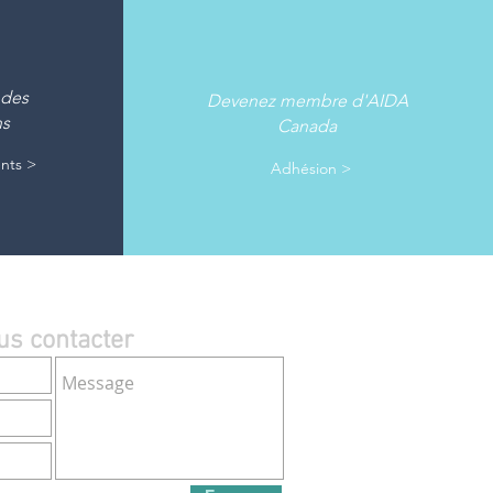
 des
Devenez membre d'AIDA
ns
Canada
ents >
Adhésion >
us contacter