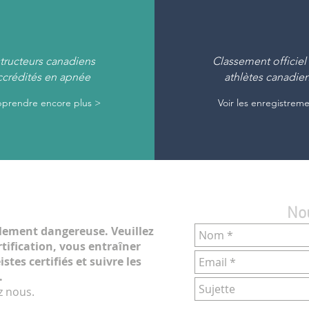
structeurs canadiens
Classement officiel
ccrédités en apnée
athlètes canadie
prendre encore plus >
Voir les enregistrem
No
llement dangereuse. Veuillez
rtification, vous entraîner
tes certifiés et suivre les
.
z nous.