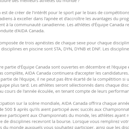
ntouré des meilleurs athlètes du monde ?
 est de créer de l'intérêt pour le sport par le biais de compétition
anadiens à exceller dans l'apnée et d'accroître les avantages du 
rtent à la communauté canadienne. Les athlètes d'Équipe Canada r
onduite d'AIDA Canada.
composée de trois apnéistes de chaque sexe pour chaque disciplin
 disciplines en piscine sont STA, DYN, DYNB et DNF. Les disciplin
re partie d'Équipe Canada sont ouvertes en décembre et l'équipe 
t pas complète, AIDA Canada continuera d'accepter les candidatures.
 partie de l'équipe, il ne peut pas être écarté de la compétition si 
quipe plus tard. Les athlètes seront sélectionnés dans chaque disci
au cours de l'année écoulée, en tenant compte de leurs performan
icipation sur la scène mondiale, AIDA Canada offrira chaque année 
e 500 $ après qu'ils aient participé avec succès aux Championna
 sexe participent aux Championnats du monde, les athlètes ayant 
 de disciplines recevront la bourse. Lorsque vous remplirez vot
 du monde auxquels vous souhaitez participer, ainsi que les disc