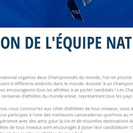
ON DE L'ÉQUIPE N
national organise deux Championnats du monde, l'un en piscine e
ulent à différents endroits dans le monde. Assister à un Champi
us encourageons tous les athlètes à se porter candidats ! Les 
centaines d'athlètes du monde entier, représentant tous les pays 
nce, vous concourrez aux côtés d'athlètes de tous niveaux, vous a
us participez à l'une des meilleures camaraderies sportives au 
érience avec des amis pour la vie et de nouvelles destinations de
hlètes de tous niveaux sont encouragés à poser leur candidature ! 