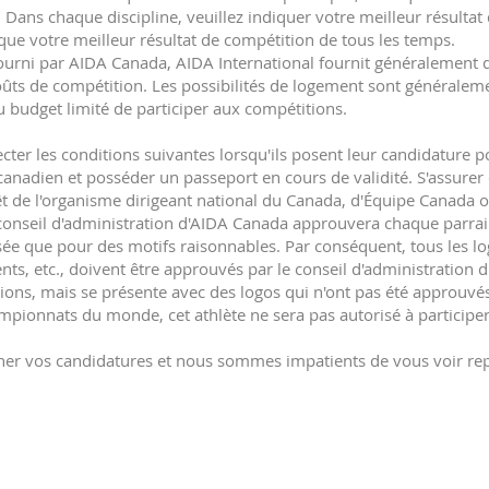
 Dans chaque discipline, veuillez indiquer votre meilleur résultat
 que votre meilleur résultat de compétition de tous les temps.
ourni par AIDA Canada, AIDA International fournit généralement d
coûts de compétition. Les possibilités de logement sont générale
 budget limité de participer aux compétitions.
cter les conditions suivantes lorsqu'ils posent leur candidature p
canadien et posséder un passeport en cours de validité. S'assur
êt de l'organisme dirigeant national du Canada, d'Équipe Canada ou 
Le conseil d'administration d'AIDA Canada approuvera chaque parrai
ée que pour des motifs raisonnables. Par conséquent, tous les lo
ts, etc., doivent être approuvés par le conseil d'administration 
tions, mais se présente avec des logos qui n'ont pas été approuvé
ionnats du monde, cet athlète ne sera pas autorisé à participer
er vos candidatures et nous sommes impatients de vous voir rep